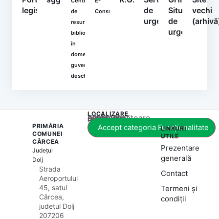
Centrul
E-
legislativ
de
Situații
vechi
de
Consultare
urgență
de
(arhivă
resurse
urgență
bibliografice
în
domeniul
guvernării
deschise
LOCALIZARE
Acest conținut este blocat până când acceptați categoria corespunzătoare de cookie-uri.
PRIMĂRIA
Accept categoria Funcționalitate
LINKURI
COMUNEI
UTILE
CÂRCEA
Prezentare
Județul
generală
Dolj
Strada
Contact
Aeroportului
45, satul
Termeni și
Cârcea,
condiții
județul Dolj
207206