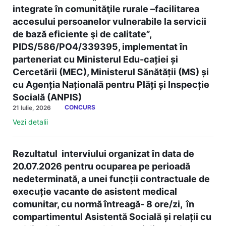
integrate în comunităţile rurale –facilitarea
accesului persoanelor vulnerabile la servicii
de bază eficiente şi de calitate”,
PIDS/586/PO4/339395, implementat în
parteneriat cu Ministerul Edu-cației și
Cercetării (MEC), Ministerul Sănătății (MS) și
cu Agenția Națională pentru Plăți și Inspecție
Socială (ANPIS)
CONCURS
21 Iulie, 2026
Vezi detalii
Rezultatul interviului organizat în data de
20.07.2026 pentru ocuparea pe perioadă
nedeterminată, a unei funcții contractuale de
execuție vacante de asistent medical
comunitar, cu normă întreagă- 8 ore/zi, în
compartimentul Asistentă Socială și relații cu