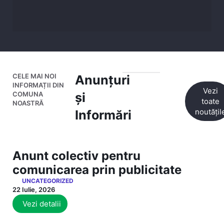
CELE MAI NOI
Anunțuri
INFORMAȚII DIN
Vezi
COMUNA
și
toate
NOASTRĂ
noutățil
Informări
Anunt colectiv pentru
comunicarea prin publicitate
UNCATEGORIZED
22 Iulie, 2026
Vezi detalii