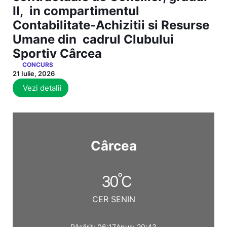
II, in compartimentul
Contabilitate-Achizitii si Resurse
Umane din cadrul Clubului
Sportiv Cârcea
CONCURS
21 Iulie, 2026
Vezi detalii
Cârcea
°
30
C
CER SENIN
Răsărit: 06:17
Apus: 20:43