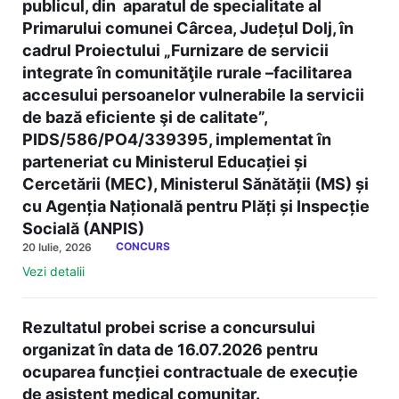
publicul, din aparatul de specialitate al
Primarului comunei Cârcea, Județul Dolj, în
cadrul Proiectului „Furnizare de servicii
integrate în comunităţile rurale –facilitarea
accesului persoanelor vulnerabile la servicii
de bază eficiente şi de calitate”,
PIDS/586/PO4/339395, implementat în
parteneriat cu Ministerul Educației și
Cercetării (MEC), Ministerul Sănătății (MS) și
cu Agenția Națională pentru Plăți și Inspecție
Socială (ANPIS)
CONCURS
20 Iulie, 2026
Vezi detalii
Rezultatul probei scrise a concursului
organizat în data de 16.07.2026 pentru
ocuparea funcției contractuale de execuție
de asistent medical comunitar.