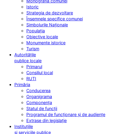
Monografia comunei
Istoric
Strategia de dezvoltare
Însemnele specifice comunei
Simbolurile Naționale
Populația
Obiective locale
Monumente istorice
Turism
Autoritățile
publice locale
Primarul
Consiliul local
RUTI
Primăria
Conducerea
Organigrama
Componența
Statul de funcții
Programul de funcționare și de audiențe
Extrase din legislație
Instituțiile
și serviciile publice