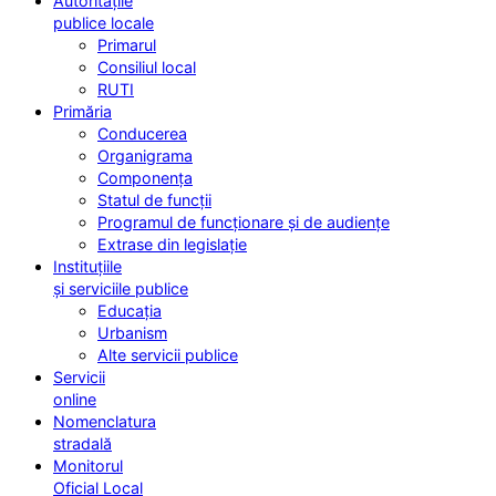
Autoritățile
publice locale
Primarul
Consiliul local
RUTI
Primăria
Conducerea
Organigrama
Componența
Statul de funcții
Programul de funcționare și de audiențe
Extrase din legislație
Instituțiile
și serviciile publice
Educația
Urbanism
Alte servicii publice
Servicii
online
Nomenclatura
stradală
Monitorul
Oficial Local