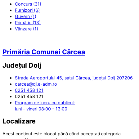
Concurs (31)
Furnizori (6)
Guvern (1)
Primărie (13)
Vânzare (1)
Primăria Comunei Cârcea
Județul
Dolj
Strada Aeroportului 45, satul Cârcea, județul Dolj 207206
carcea@dj.e-adm.ro
0251 458 121
0251 458 121
Program de lucru cu publicul:
luni - vineri 08:00 - 13:00
Localizare
Acest conținut este blocat până când acceptați categoria