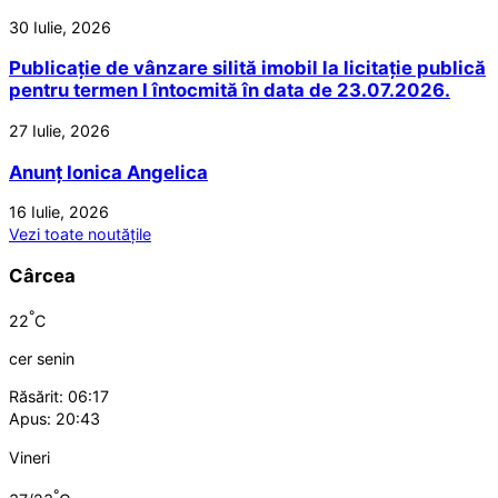
30 Iulie, 2026
Publicație de vânzare silită imobil la licitație publică
pentru termen I întocmită în data de 23.07.2026.
27 Iulie, 2026
Anunț Ionica Angelica
16 Iulie, 2026
Vezi toate noutățile
Cârcea
°
22
C
cer senin
Răsărit: 06:17
Apus: 20:43
Vineri
°