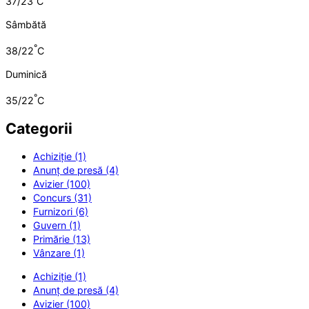
37/23
C
Sâmbătă
°
38/22
C
Duminică
°
35/22
C
Categorii
Achiziție (1)
Anunț de presă (4)
Avizier (100)
Concurs (31)
Furnizori (6)
Guvern (1)
Primărie (13)
Vânzare (1)
Achiziție (1)
Anunț de presă (4)
Avizier (100)