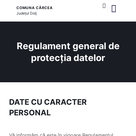
COMUNA CÂRCEA
Județul
Dolj
și serviciile publice
Regulament general de
protecția datelor
DATE CU CARACTER
PERSONAL
Vă informăm că este în vigoare Regulamentul