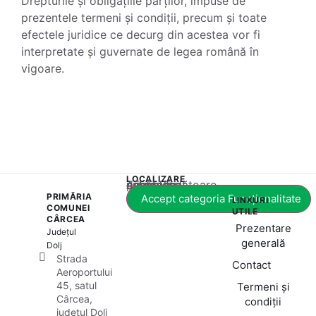
Drepturile și obligațiile părților, impuse de
prezentele termeni și condiții, precum și toate
efectele juridice ce decurg din acestea vor fi
interpretate și guvernate de legea română în
vigoare.
LOCALIZARE
Acest conținut este blocat până când acceptați categoria corespunzătoare de cookie-uri.
PRIMĂRIA
Accept categoria Funcționalitate
LINKURI
COMUNEI
UTILE
CÂRCEA
Prezentare
Județul
generală
Dolj
Strada
Contact
Aeroportului
45, satul
Termeni și
Cârcea,
condiții
județul Dolj