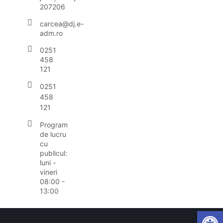
207206
carcea@dj.e-
adm.ro
0251
458
121
0251
458
121
Program
de lucru
cu
publicul:
luni -
vineri
08:00 -
13:00
Open