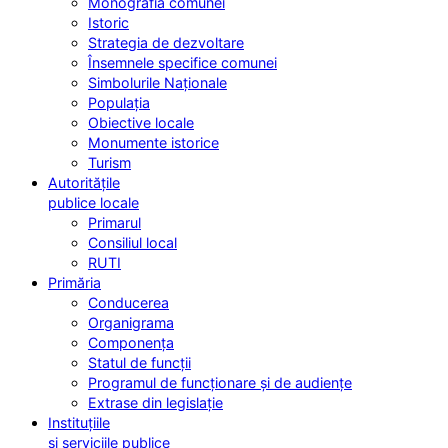
Monografia comunei
Istoric
Strategia de dezvoltare
Însemnele specifice comunei
Simbolurile Naționale
Populația
Obiective locale
Monumente istorice
Turism
Autoritățile
publice locale
Primarul
Consiliul local
RUTI
Primăria
Conducerea
Organigrama
Componența
Statul de funcții
Programul de funcționare și de audiențe
Extrase din legislație
Instituțiile
și serviciile publice