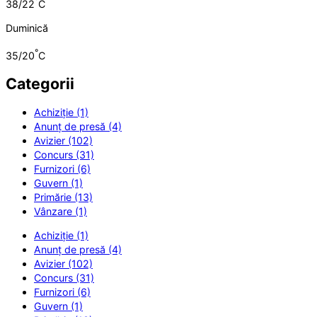
°
38/22
C
Duminică
°
35/20
C
Categorii
Achiziție (1)
Anunț de presă (4)
Avizier (102)
Concurs (31)
Furnizori (6)
Guvern (1)
Primărie (13)
Vânzare (1)
Achiziție (1)
Anunț de presă (4)
Avizier (102)
Concurs (31)
Furnizori (6)
Guvern (1)