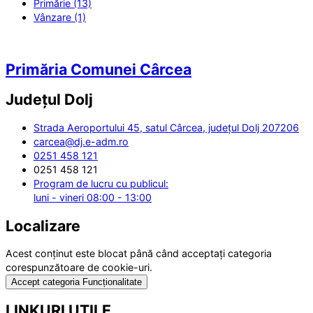
Primărie (13)
Vânzare (1)
Primăria Comunei Cârcea
Județul
Dolj
Strada Aeroportului 45, satul Cârcea, județul Dolj 207206
carcea@dj.e-adm.ro
0251 458 121
0251 458 121
Program de lucru cu publicul:
luni - vineri 08:00 - 13:00
Localizare
Acest conținut este blocat până când acceptați categoria
corespunzătoare de cookie-uri.
Accept categoria Funcționalitate
LINKURI UTILE