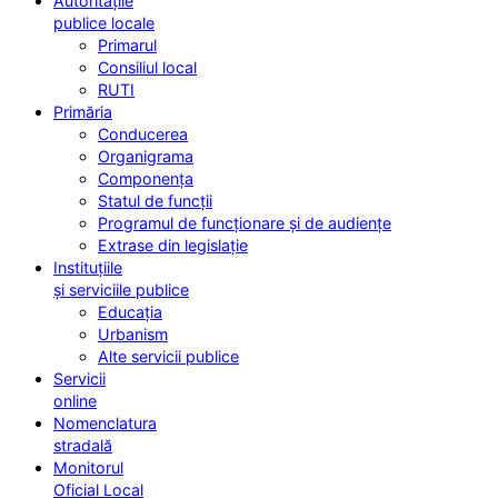
Autoritățile
publice locale
Primarul
Consiliul local
RUTI
Primăria
Conducerea
Organigrama
Componența
Statul de funcții
Programul de funcționare și de audiențe
Extrase din legislație
Instituțiile
și serviciile publice
Educația
Urbanism
Alte servicii publice
Servicii
online
Nomenclatura
stradală
Monitorul
Oficial Local