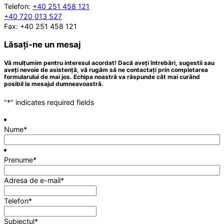
Telefon:
+40 251 458 121
+40 720 013 527
Fax: +40 251 458 121
Lăsați-ne un mesaj
Vă mulțumim pentru interesul acordat! Dacă aveți întrebări, sugestii sau
aveți nevoie de asistență, vă rugăm să ne contactați prin completarea
formularului de mai jos. Echipa noastră va răspunde cât mai curând
posibil la mesajul dumneavoastră.
"
*
" indicates required fields
Nume
*
Prenume
*
Adresa de e-mail
*
Telefon
*
Subiectul
*