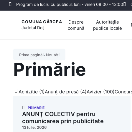
Program de lucru cu publicul: luni - vineri 08:00 - 13:00
Despre
Autoritățile
COMUNA CÂRCEA
Județul
Dolj
comună
publice locale
Prima pagină
Noutăți
Primărie
Achiziție (1)
Anunț de presă (4)
Avizier (100)
Concurs
PRIMĂRIE
ANUNȚ COLECTIV pentru
comunicarea prin publicitate
13 Iulie, 2026