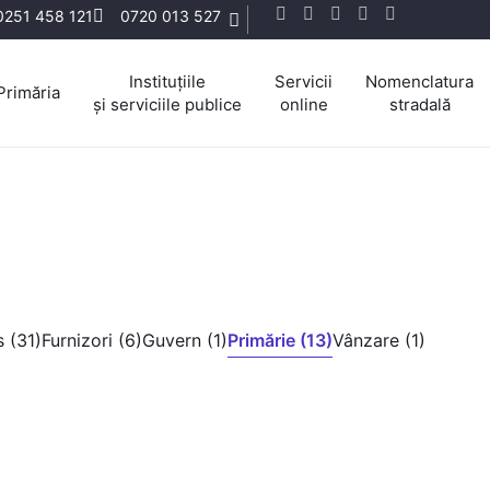
0251 458 121
0720 013 527
Instituțiile
Servicii
Nomenclatura
Primăria
și serviciile publice
online
stradală
 (31)
Furnizori (6)
Guvern (1)
Primărie (13)
Vânzare (1)