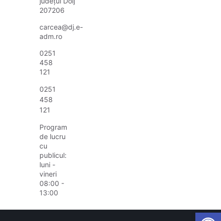
județul Dolj
207206
carcea@dj.e-
adm.ro
0251
458
121
0251
458
121
Program
de lucru
cu
publicul:
luni -
vineri
08:00 -
13:00
Open