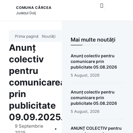
COMUNA CÂRCEA
și serviciile publice
Județul
Dolj
Prima pagină
Noutăți
Mai multe noutăți
Anunț
Anunț colectiv pentru
colectiv
comunicare prin
publicitate 05.08.2026
pentru
5 August, 2026
comunicarea
prin
Anunț colectiv pentru
comunicare prin
publicitate
publicitate 05.08.2026
5 August, 2026
09.09.2025.
9 Septembrie
ANUNȚ COLECTIV pentru
2025