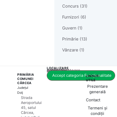
Concurs (31)
Furnizori (6)
Guvern (1)
Primărie (13)
Vânzare (1)
LOCALIZARE
Acest conținut este blocat până când acceptați categoria corespunzătoare de cookie-uri.
PRIMĂRIA
Accept categoria Funcționalitate
LINKURI
COMUNEI
UTILE
CÂRCEA
Prezentare
Județul
generală
Dolj
Strada
Contact
Aeroportului
45, satul
Termeni și
Cârcea,
condiții