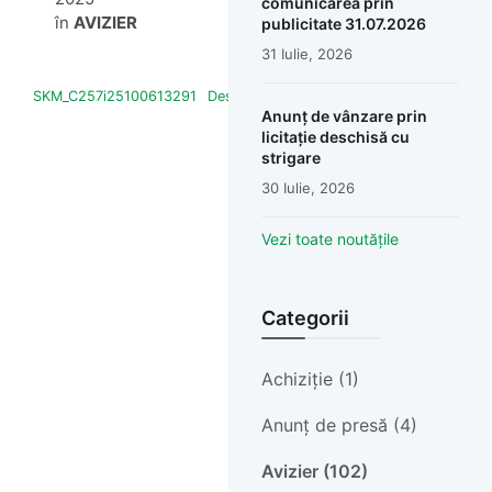
comunicarea prin
în
AVIZIER
publicitate 31.07.2026
31 Iulie, 2026
SKM_C257i25100613291
Descarcă
Anunț de vânzare prin
licitație deschisă cu
strigare
30 Iulie, 2026
Vezi toate noutățile
Categorii
Achiziție (1)
Anunț de presă (4)
Avizier (102)