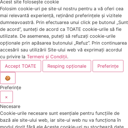
Acest site folosește cookie
Folosim cookie-uri pe site-ul nostru pentru a vă oferi cea
mai relevantă experiență, reținând preferințele și vizitele
dumneavoastră. Prin efectuarea unui click pe butonul „Sunt
de acord”, sunteți de acord ca TOATE cookie-urile să fie
utilizate. De asemenea, puteți să refuzați cookie-urile
opționale prin apăsarea butonului „Refuz”. Prin continuarea
accesării sau utilizării Site-ului web vă exprimați acordul
cu privire la
Termeni și Condiții
.
Accept TOATE
Resping opționale
Preferințe
🍪
Preferințe
×
Necesare
Cookie-urile necesare sunt esențiale pentru funcțiile de
bază ale site-ului web, iar site-ul web nu va funcționa în
modul dorit fără ele.Aceste cookie-uri nu stochează date