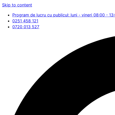
Skip to content
Program de lucru cu publicul: luni - vineri 08:00 - 13
0251 458 121
0720 013 527